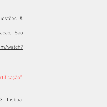
Questões &
icação, São
com/watch?
rtificação”
3. Lisboa: