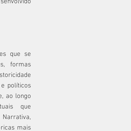
senvolvido
res que se
es, formas
storicidade
e políticos
, ao longo
tuais que
Narrativa,
óricas mais