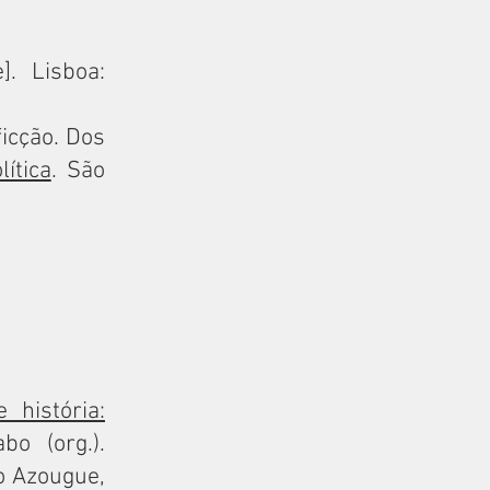
]. Lisboa:
ficção. Dos
lítica
. São
 história:
bo (org.).
do Azougue,