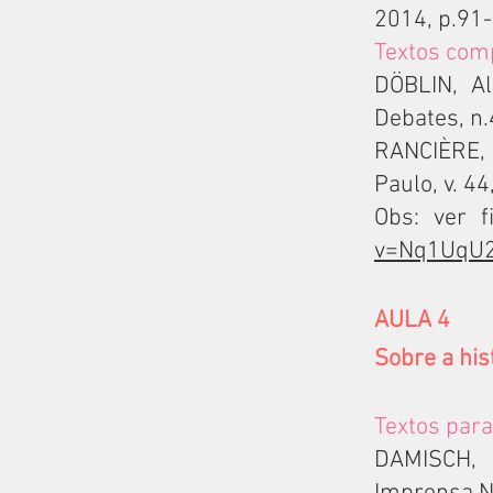
2014, p.91
Textos com
DÖBLIN, A
Debates, n.
RANCIÈRE,
Paulo, v. 44
Obs: ver f
v=Nq1UqU2
AULA 4
Sobre a his
Textos para
DAMISCH, 