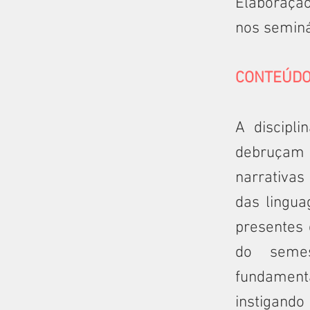
Elaboração
nos seminá
CONTEÚD
A discipl
debruçam 
narrativas
das lingua
presentes 
do semes
fundament
instigando