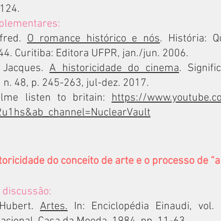
-124.
plementares:
lfred.
O romance histórico e nós
. História: 
44. Curitiba: Editora UFPR, jan./jun. 2006.
 Jacques.
A historicidade do cinema
. Signif
, n. 48, p. 245-263, jul-dez. 2017.
ilme listen to britain:
https://www.youtube.
u1hs&ab_channel=NuclearVault
toricidade do conceito de arte e o processo de “a
 discussão:
Hubert.
Artes.
In: Enciclopédia Einaudi, vol. 