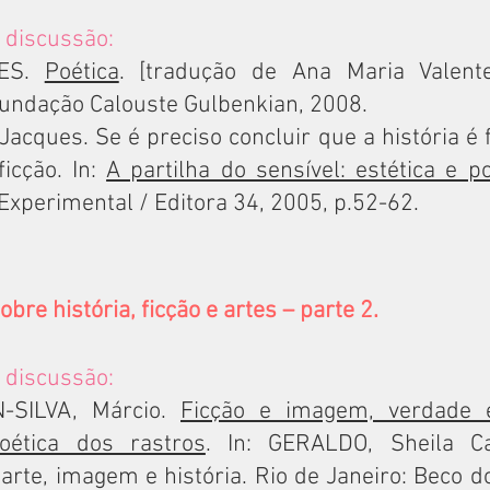
 discussão:
LES.
Poética
. [tradução de Ana Maria Valente
Fundação Calouste Gulbenkian, 2008.
acques. Se é preciso concluir que a história é 
icção. In:
A partilha do sensível: estética e po
Experimental / Editora 34, 2005, p.52-62.
bre história, ficção e artes – parte 2.
 discussão:
-SILVA, Márcio.
Ficção e imagem, verdade e
oética dos rastros
. In: GERALDO, Sheila Ca
 arte, imagem e história. Rio de Janeiro: Beco 