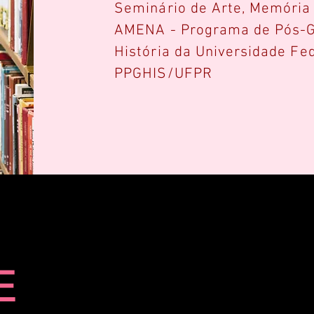
Seminário de Arte, Memória e
AMENA - Programa de Pós-
História da Universidade Fe
PPGHIS/UFPR
E