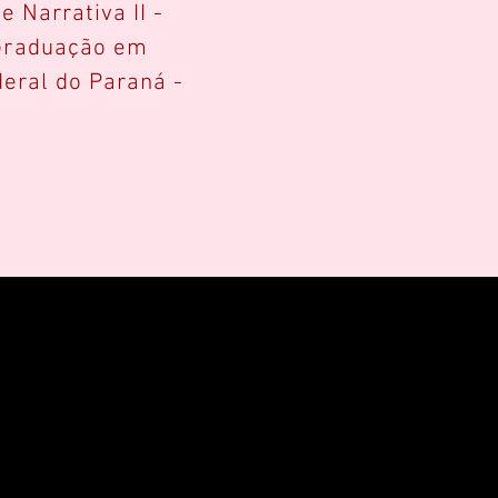
 Narrativa II -
Graduação em
deral do Paraná -