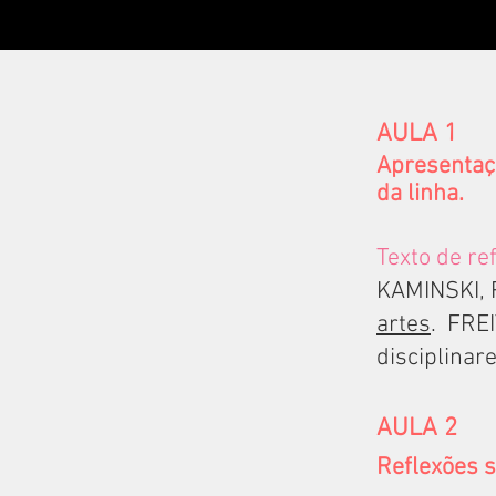
AULA 1
Apresentaç
da linha.
Texto de re
KAMINSKI,
artes
. FRE
disciplinar
AULA 2
Reflexões so