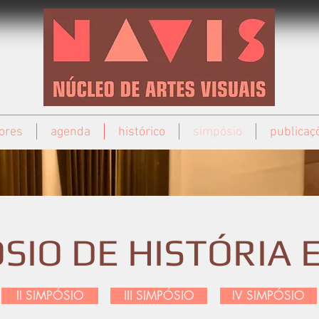
ores
agenda
histórico
simpósio
publicaç
SIO DE HISTÓRIA 
II SIMPÓSIO
III SIMPÓSIO
IV SIMPÓSIO