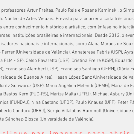
professores Artur Freitas, Paulo Reis e Rosane Kaminski, o Simpó
do Núcleo de Artes Visuais. Previsto para ocorrer a cada três anos
s entre conhecimento histórico e artístico, com ênfase no intercâ
rsas instituições brasileiras e internacionais. Desde 2012, o eve
isadores nacionais e internacionais, como Alana Moraes de Souz
 Ferrer (Universidade de Valência), Annateresa Fabris (USP), Ayrs
 FLM - SP), Celso Favaretto (USP), Cristina Freire (USP), Eduardo 
), Francisco Alambert (USP), Francisco Santiago (UFRN), Glória Fe
ersidade de Buenos Aires), Hasan López Sanz (Universidade de Va
 Moritz Schwarcz (USP), Maria Angélica Melendi (UFMG), Maria de 
a Bastos Kern (PUC-RS), Marize Malta (UFRJ), Michael Asbury (Univ
njos (FUNDAJ), Nina Caetano (UFOP), Paulo Knauss (UFF), Peter Pá
oberto Conduru (UERJ), Sergio Villalobos Ruminott (Universidade 
ente Sánchez-Biosca (Universidade de Valência).