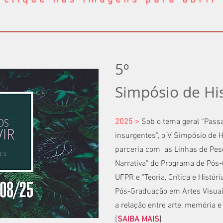
clique nas imagens para abrir
5º
Simpósio de His
2025 >
Sob o tema geral “Passa
insurgentes”, o V Simpósio de H
parceria com as Linhas de Pesq
Narrativa" do Programa de Pós
UFPR e "Teoria, Crítica e Histór
Pós-Graduação em Artes Visua
a relação entre arte, memória e
[
SAIBA MAIS
]