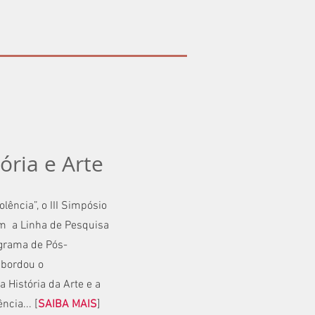
ória e Arte
olência”, o III Simpósio
om a Linha de Pesquisa
ograma de Pós-
abordou o
a História da Arte e a
ncia... [
SAIBA MAIS
]