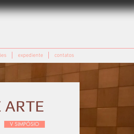
ões
expediente
contatos
E ARTE
V SIMPÓSIO