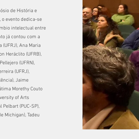
sio de História e
, o evento dedica-se
mbio intelectual entre
nto já contou com a
a (UFRJ), Ana Maria
on Heráclito (UFRB),
Pellejero (UFRN),
rreira (UFRJ),
lência), Jaime
Fátima Morethy Couto
ersity of Arts
l Pelbart (PUC-SP),
de Michigan), Tadeu