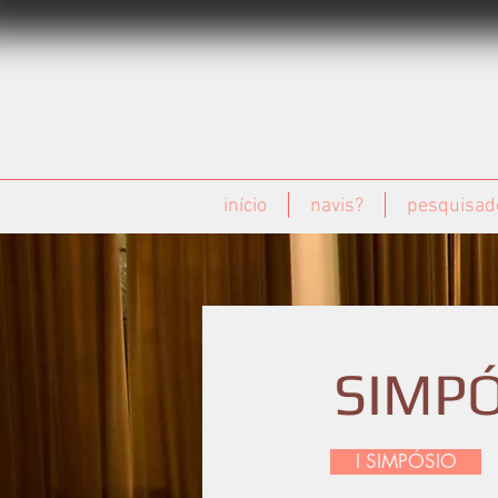
início
navis?
pesquisad
SIMPÓ
I SIMPÓSIO