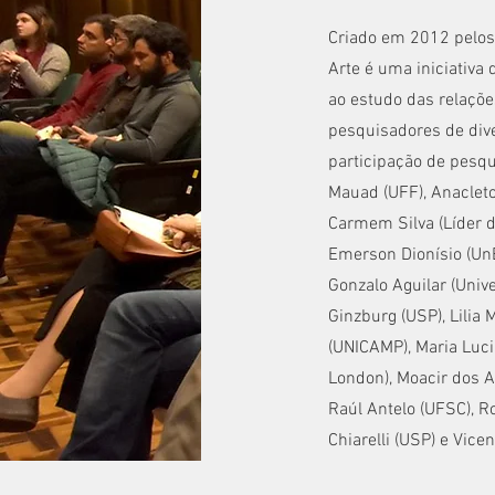
Criado em 2012 pelos 
Arte é uma iniciativa 
ao estudo das relaçõe
pesquisadores de dive
participação de pesqu
Mauad (UFF), Anacleto
Carmem Silva (Líder da
Emerson Dionísio (UnB
Gonzalo Aguilar (Univ
Ginzburg (USP), Lilia
(UNICAMP), Maria Luci
London), Moacir dos A
Raúl Antelo (UFSC), R
Chiarelli (USP) e Vic