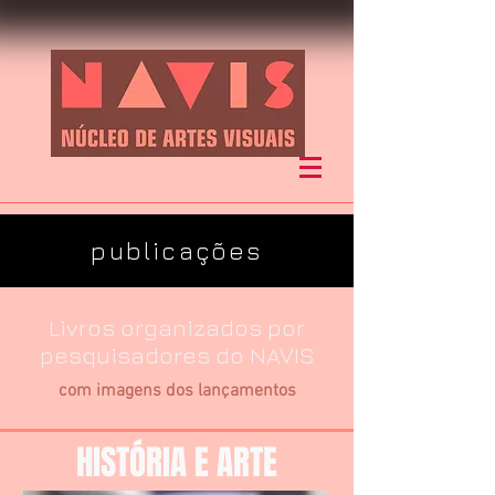
publicações
Livros organizados por
pesquisadores do NAVIS
com imagens dos lançamentos
HISTÓRIA E ARTE