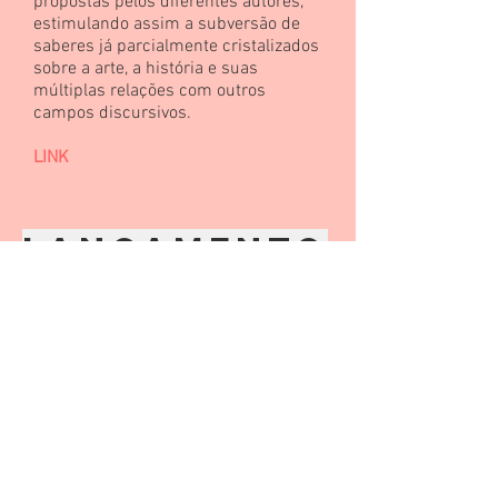
propostas pelos diferentes autores,
estimulando assim a subversão de
saberes já parcialmente cristalizados
sobre a arte, a história e suas
múltiplas relações com outros
campos discursivos.
LINK
LANÇAMENTO
14/06/2016 - 19h00
Bate-papo com os organizadores Artur
Freitas, Clóvis Gruner, Paulo Reis,
Rosane Kaminski e Vinícius Honesko,
com mediação de Evander Ruthieri.
Sessão de autógrafos. Local: UFPR, D.
Pedro I, 6º andar, sala 612, Curitiba.