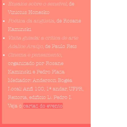
Ensaios sobre o sensível
, de
Vinicius Honesko
Poética da angústia
, de Rosane
Kaminski
Visita guiada: a crítica de arte
Adalice Araújo
, de Paulo Reis
Cinema e pensamento
,
organizado por Rosane
Kaminski e Pedro Plaza
Mediador: Anderson Bogéa
Local:
Anfi 100, 1º andar, UFPR,
Reitoria, edifício D. Pedro I.
Veja o
cartaz do evento