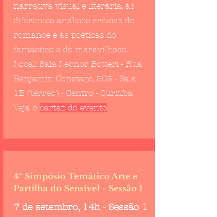
narrativa visual e literária, às
diferentes análises críticas do
romance e às poéticas do
fantástico e do maravilhoso.
Local: Sala Leonor Botteri - Rua
Benjamin Constant, 303 - Sala
1B (térreo) - Centro - Curitiba
Veja o
cartaz do evento
4º Simpósio Temático Arte e
Partilha do Sensível - Sessão 1
7 de setembro, 14h - Sessão 1