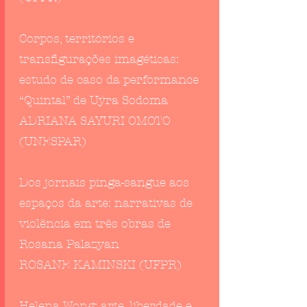
Corpos, territórios e
transfigurações imagéticas:
estudo de caso da performance
“Quintal” de Uýra Sodoma
ADRIANA SAYURI OMOTO
(UNESPAR)
Dos jornais pinga-sangue aos
espaços da arte: narrativas de
violência em três obras de
Rosana Palazyan
ROSANE KAMINSKI (UFPR)
Helena Wong: arte, liberdade e