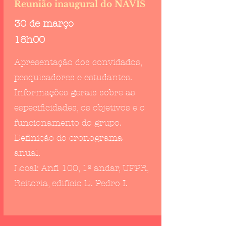
Reunião inaugural do NAVIS
30 de março
18h00
Apresentação dos convidados,
pesquisadores e estudantes.
Informações gerais sobre as
especificidades, os objetivos e o
funcionamento do grupo.
Definição do cronograma
anual.
Local: Anfi 100, 1º andar, UFPR,
Reitoria, edifício D. Pedro I.