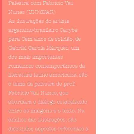
Palestra com Fabricio Vaz
Nunes (UNESPAR)
As ilustrações do artista
argentino-brasileiro Carybé
para Cem anos de solidão, de
Gabriel García Márquez, um
dos mais importantes
romances contemporâneos da
literatura latino-americana, são
o tema da palestra do prof.
Fabricio Vaz Nunes, que
abordará o diálogo estabelecido
entre as imagens e o texto. Na
análise das ilustrações, são
discutidos aspectos referentes à