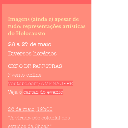
Imagens (ainda e) apesar de
tudo: representações artísticas
do Holocausto
26 a 27 de maio
Diversos horários
CICLO DE PALESTRAS
Evento online:
youtube.com/AMENAUFPR
Veja o
cartaz do evento
26 de maio, 19h00
"A virada pós-colonial dos
estudos da Shoah"