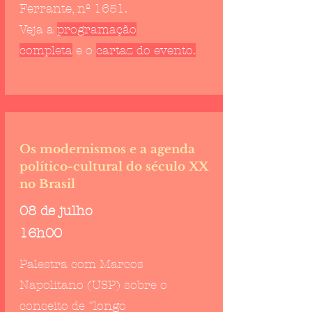
Ferrante, nº 1651.
Veja a
programação
completa
e
o
cartaz do evento
.
Os modernismos e a agenda
político-cultural do século XX
no Brasil
08 de julho
16h00
Palestra com Marcos
Napolitano (USP) sobre o
conceito de "longo