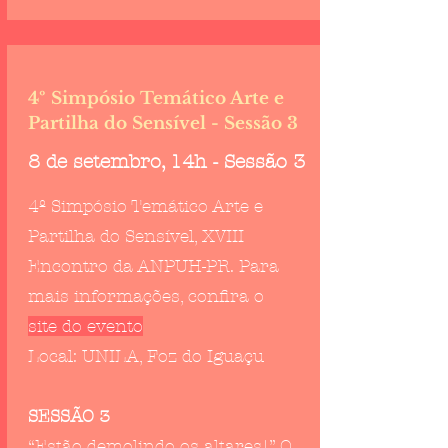
4º Simpósio Temático Arte e
Partilha do Sensível - Sessão 3
8 de setembro, 14h - Sessão 3
4º Simpósio Temático Arte e
Partilha do Sensível, XVIII
Encontro da ANPUH-PR. Para
mais informações, confira o
site do evento
Local: UNILA, Foz do Iguaçu
SESSÃO 3
“Estão demolindo os altares!” O