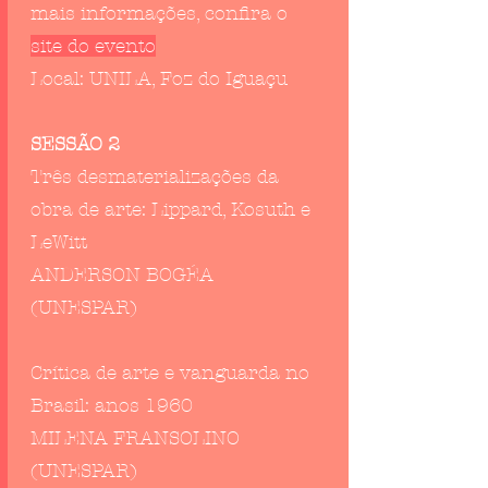
mais informações, confira o
site do evento
Local: UNILA, Foz do Iguaçu
SESSÃO 2
Três desmaterializações da
obra de arte: Lippard, Kosuth e
LeWitt
ANDERSON BOGÉA
(UNESPAR)
Crítica de arte e vanguarda no
Brasil: anos 1960
MILENA FRANSOLINO
(UNESPAR)