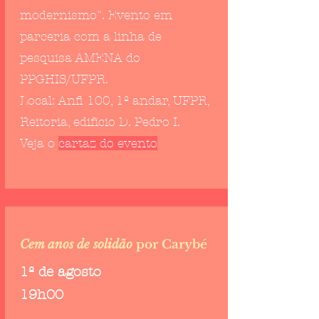
modernismo". Evento em
parceria com a linha de
pesquisa AMENA do
PPGHIS/UFPR.
Local:
Anfi 100, 1º andar, UFPR,
Reitoria, edifício D. Pedro I.
Veja o
cartaz do evento
Cem anos de solidão
por Carybé
1º de agosto
19h00