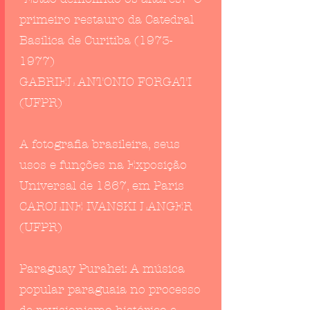
primeiro restauro da Catedral
Basílica de Curitiba
(1973-
1977)
GABRIEL ANTONIO FORGATI
(UFPR)
A fotografia brasileira, seus
usos e funções na Exposição
Universal de 1867, em Paris
CAROLINE IVANSKI LANGER
(UFPR)
Paraguay Purahei: A música
popular paraguaia no processo