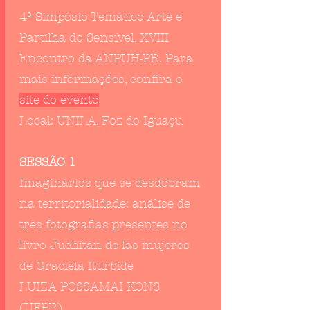
4º Simpósio Temático Arte e
Partilha do Sensível, XVIII
Encontro da ANPUH-PR. Para
mais informações, confira o
site do evento
Local: UNILA, Foz do Iguaçu
SESSÃO 1
Imaginários que se desdobram
na territorialidade: análise de
três fotografias presentes no
livro Juchitán de las mujeres
de Graciela Iturbide
LUIZA POSSAMAI KONS
(UFPR)