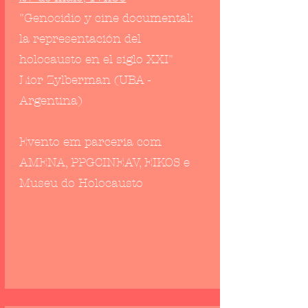
"Genocidio y cine documental:
la representación del
holocausto en el siglo XXI"
Lior Zylberman (UBA -
Argentina)
Evento em parceria com
AMENA, PPGCINEAV, EIKOS e
Museu do Holocausto