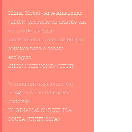
Klima Global - Arte Amazonas
(1992): processo de criação em
evento de vivência
internacional e a contribuição
artística para o debate
ecológico
JHON ERIK VOESE (UFPR)
O nanquim amazônico e a
imagem como narrativa
histórica
REGINALDO CERQUEIRA
SOUSA (UNIFESSPA)