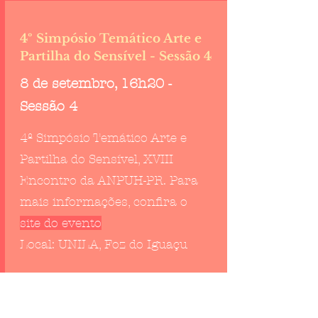
4º Simpósio Temático Arte e
Partilha do Sensível - Sessão 4
8 de setembro, 16h20 -
Sessão 4
4º Simpósio Temático Arte e
Partilha do Sensível, XVIII
Encontro da ANPUH-PR. Para
mais informações, confira o
site do evento
Local: UNILA, Foz do Iguaçu
SESSÃO 4
Joaquim Pedro de Andrade e a