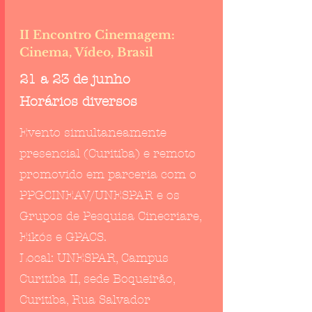
II Encontro Cinemagem:
Cinema, Vídeo, Brasil
21 a 23 de junho
Horários diversos
Evento simultaneamente
presencial (Curitiba) e remoto
promovido em parceria com o
PPGCINEAV/UNESPAR e os
Grupos de Pesquisa Cinecriare,
Eikós e GPACS.
Local: UNESPAR, Campus
Curitiba II, sede Boqueirão,
Curitiba, Rua Salvador