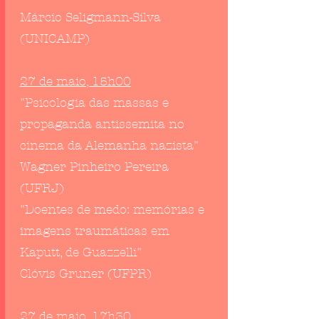
Márcio Seligmann-Silva
(UNICAMP)
27 de maio, 15h00
"Psicologia das massas e
propaganda antissemita no
cinema da Alemanha nazista"
Wagner Pinheiro Pereira
(UFRJ)
"Doentes de medo: memórias e
imagens traumáticas em
Kaputt, de Guazzelli"
Clóvis Gruner (UFPR)
27 de maio, 17h30