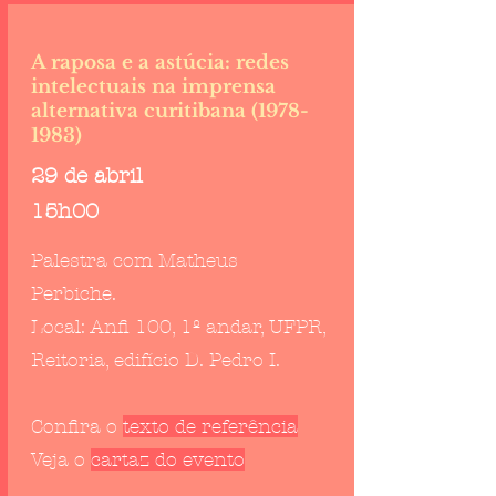
A raposa e a astúcia: redes
intelectuais na imprensa
alternativa curitibana
(1978-
1983)
29 de abril
15h00
Palestra com Matheus
Perbiche.
Local:
Anfi 100, 1º andar, UFPR,
Reitoria, edifício D. Pedro I.
Confira o
texto de referência
Veja o
cartaz do evento