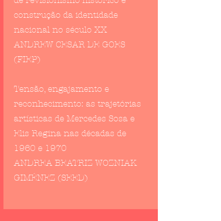
de revisionismo histórico e
construção da identidade
nacional no século XX
ANDREW CESAR DE GOES
(FIEP)
Tensão, engajamento e
reconhecimento: as trajetórias
artísticas de Mercedes Sosa e
Elis Regina nas décadas de
1960 e 1970
ANDREA BEATRIZ WOZNIAK
GIMÉNEZ (SEED)