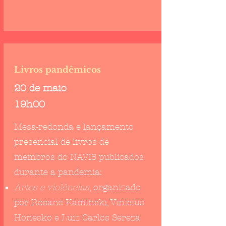
Livros pandêmicos
20 de maio
19h00
Mesa-redonda e lançamento
presencial de livros de
membros do NAVIS publicados
durante a pandemia:
Artes e violências
, organizado
por Rosane Kaminski, Vinicius
Honesko e Luiz Carlos Sereza